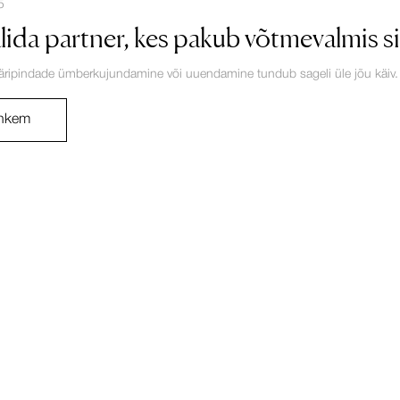
5
lida partner, kes pakub võtmevalmis 
äripindade ümberkujundamine või uuendamine tundub sageli üle jõu käiv. Kõ
ohkem