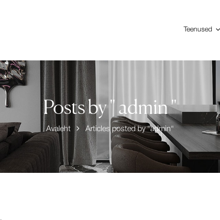
Teenused
Posts by " admin "
Avaleht
Articles posted by "admin"