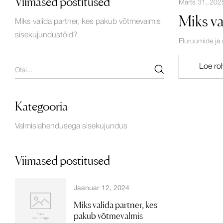
Viimased postitused
Märts 31, 202
Miks va
Miks valida partner, kes pakub võtmevalmis
sisekujundustöid?
Eluruumide ja 
Loe r
Kategooria
Valmislahendusega sisekujundus
Viimased postitused
Jaanuar 12, 2024
Miks valida partner, kes
pakub võtmevalmis