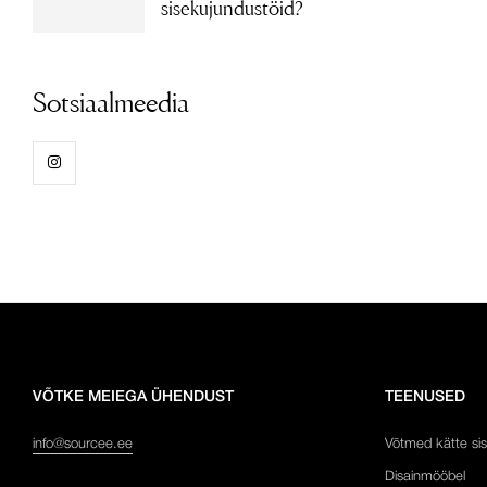
sisekujundustöid?
Sotsiaalmeedia
VÕTKE MEIEGA ÜHENDUST
TEENUSED
info@sourcee.ee
Võtmed kätte si
Disainmööbel