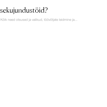
sisekujundustöid?
ik need otsused ja valikud, töövõtjate leidmine ja...